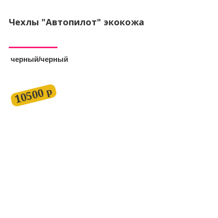
Чехлы "Автопилот" экокожа
черный/черный
10500 р