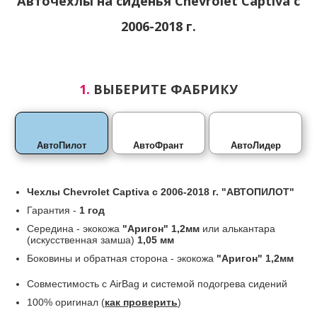
Авточехлы на сиденья
Chevrolet Captiva с
2006-2018 г.
1.
ВЫБЕРИТЕ ФАБРИКУ
АвтоПилот
АвтоФрант
АвтоЛидер
Чехлы
Chevrolet Captiva с 2006-2018 г.
"АВТОПИЛОТ"
Гарантия -
1 год
Середина - экокожа
"Аригон" 1,2мм
или алькантара
(искусственная замша)
1,05 мм
Боковины и обратная сторона - экокожа
"Аригон" 1,2мм
Совместимость с AirBag и системой подогрева сидений
100% оригинал (
как проверить
)