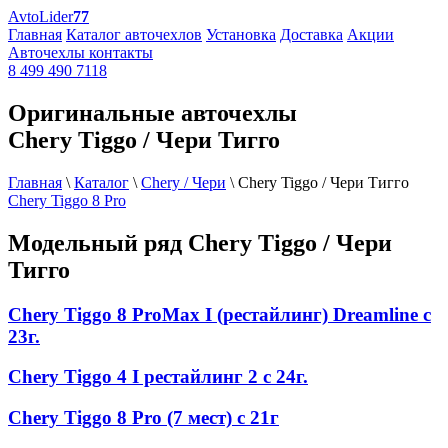
AvtoLider
77
Главная
Каталог авточехлов
Установка
Доставка
Акции
Авточехлы контакты
8 499 490 7118
Оригинальные авточехлы
Chery Tiggo / Чери Тигго
Главная
\
Каталог
\
Chery / Чери
\
Chery Tiggo / Чери Тигго
Chery Tiggo 8 Pro
Модельный ряд
Chery Tiggo / Чери
Тигго
Chery Tiggo 8 ProMax I (рестайлинг) Dreamline с
23г.
Chery Tiggo 4 I рестайлинг 2 с 24г.
Chery Tiggo 8 Pro (7 мест) с 21г