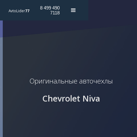
8 499 490
AvtoLider
77
7118
Оригинальные авточехлы
Chevrolet Niva